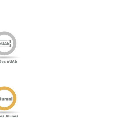
Edições
eUAb
o
Antigos
Alunos