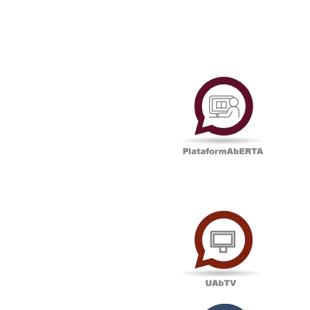
Plataf
UAbTV
Podcas