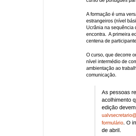
curso de português par
A formação é uma vers
estrangeiros (nível bás
Ucrânia na sequência d
encontra. A primeira ed
centena de participante
O curso, que decorre 
nível intermédio de co
ambientação ao trabalh
comunicação.
As pessoas re
acolhimento q
edição devem 
ualvsecretario
. O i
formulário
de abril.