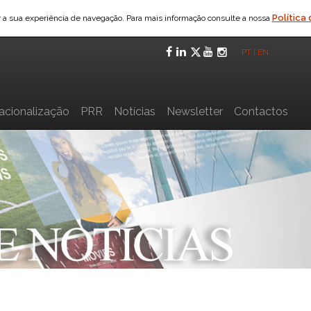
Política
ar a sua experiência de navegação. Para mais informação consulte a nossa
Facebook
LinkedIn
Twitter
YouTube
Instagra
PT
|
EN
nacionalização
PRR
Notícias
Newsletter
Contactos