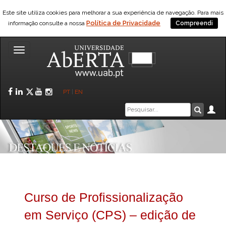
Este site utiliza cookies para melhorar a sua experiência de navegação. Para mais
Política de Privacidade
informação consulte a nossa
Compreendi
Toggle
navigation
Facebook
LinkedIn
Twitter
YouTube
Instagram
PT
|
EN
Caixa
Ár
Pesquis
de
pesquisa
Curso de Profissionalização
em Serviço (CPS) – edição de