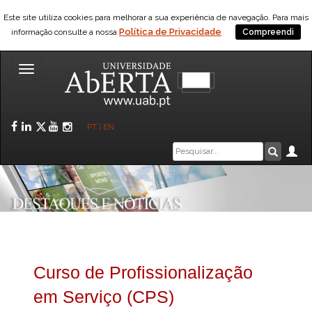
Este site utiliza cookies para melhorar a sua experiência de navegação. Para mais
Política de Privacidade
informação consulte a nossa
Compreendi
Toggle
navigation
Facebook
LinkedIn
Twitter
YouTube
Instagram
PT
|
EN
Caixa
Ár
Pesquis
de
pesquisa
Curso de Profissionalização
em Serviço (CPS)