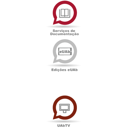
Serviços
de
Documentação
Edições
eUAb
UAbTV