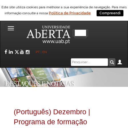
Este site utiliza cookies para melhorar a sua experiência de navegação. Para mais
Política de Privacidade
informação consulte a nossa
Compreendi
Toggle
navigation
Facebook
LinkedIn
Twitter
YouTube
Instagram
PT
|
EN
Caixa
Ár
Pesquis
de
pesquisa
(Português) Dezembro |
Programa de formação