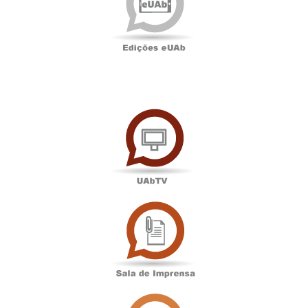
UAbTV
Sala
de
Imprensa
Associação