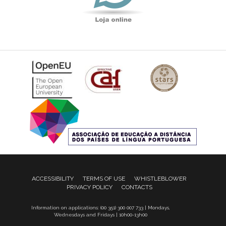
ACCESSIBILITY
TERMS OF USE
WHISTLEBLOWER
PRIVACY POLICY
CONTACTS
Information on applications: (00 351) 300 007 733 | Mondays,
Wednesdays and Fridays | 10h00-13h00