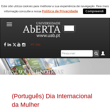
Este site utiliza cookies para melhorar a sua experiência de navegação. Para mais
Política de Privacidade
informação consulte a nossa
Compreendi
Toggle
navigation
Facebook
LinkedIn
Twitter
YouTube
Instagram
PT
|
EN
Caixa
Ár
Pesquis
de
pesquisa
(Português) Dia Internacional
da Mulher