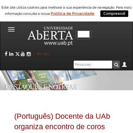
Este site utiliza cookies para melhorar a sua experiência de navegação. Para mais
Política de Privacidade
informação consulte a nossa
Compreendi
Toggle
navigation
Facebook
LinkedIn
Twitter
YouTube
Instagram
PT
|
EN
Caixa
Ár
Pesquis
de
pesquisa
(Português) Docente da UAb
organiza encontro de coros