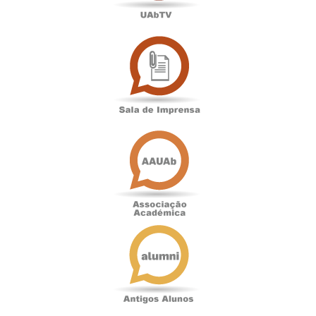
Sala
de
Imprensa
Associação
Académica
Antigos
Alunos