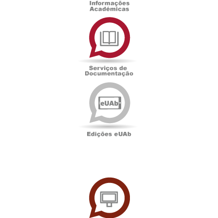
Serviços
de
Documentação
Edições
eUAb
UAbTV