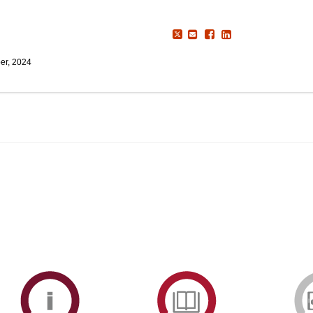
er, 2024
ormAberta
Informações
Serviços
Académicas
de
Documentaçã