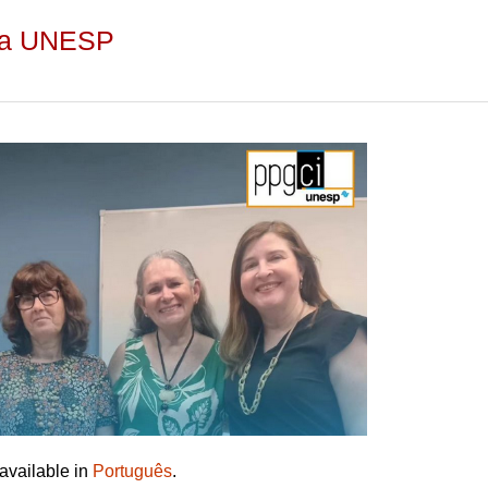
ita UNESP
 available in
Português
.