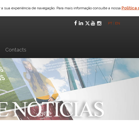
Política
ar a sua experiência de navegação. Para mais informação consulte a nossa
Facebook
LinkedIn
Twitter
YouTube
Instagra
PT
|
EN
n
Contacts