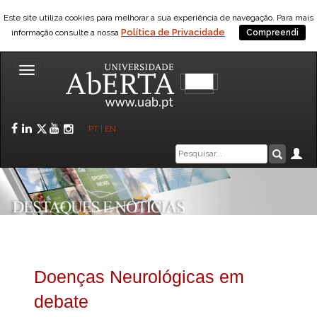
Este site utiliza cookies para melhorar a sua experiência de navegação. Para mais
Política de Privacidade
informação consulte a nossa
Compreendi
Toggle
navigation
Facebook
LinkedIn
Twitter
YouTube
Instagram
PT
|
EN
Caixa
Ár
Pesquis
de
pesquisa
Doenças Neurológicas em
debate