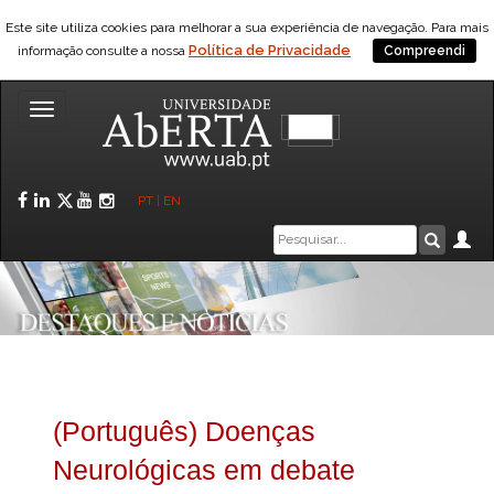
Este site utiliza cookies para melhorar a sua experiência de navegação. Para mais
Política de Privacidade
informação consulte a nossa
Compreendi
Toggle
navigation
Facebook
LinkedIn
Twitter
YouTube
Instagram
PT
|
EN
Caixa
Ár
Pesquis
de
pesquisa
(Português) Doenças
Neurológicas em debate