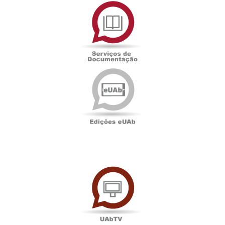
Serviços
de
Documentação
Edições
eUAb
UAbTV