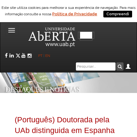
Este site utiliza cookies para melhorar a sua experiência de navegação. Para mais
Política de Privacidade
informação consulte a nossa
Compreendi
Toggle
navigation
Facebook
LinkedIn
Twitter
YouTube
Instagram
PT
|
EN
Caixa
Ár
Pesquis
de
pesquisa
(Português) Doutorada pela
UAb distinguida em Espanha