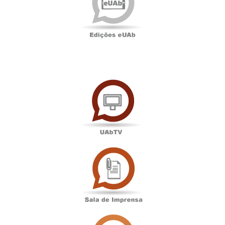
UAbTV
Sala
de
Imprensa
Associação