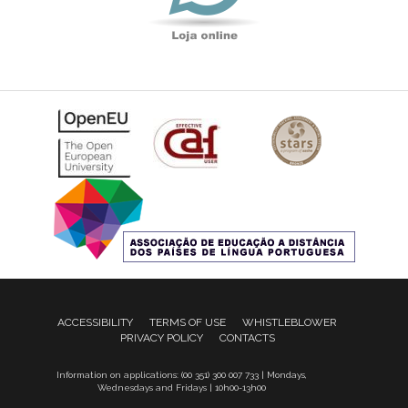
ACCESSIBILITY
TERMS OF USE
WHISTLEBLOWER
PRIVACY POLICY
CONTACTS
Information on applications: (00 351) 300 007 733 | Mondays,
Wednesdays and Fridays | 10h00-13h00