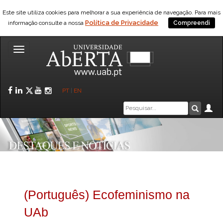
Este site utiliza cookies para melhorar a sua experiência de navegação. Para mais
Política de Privacidade
informação consulte a nossa
Compreendi
Toggle
navigation
Facebook
LinkedIn
Twitter
YouTube
Instagram
PT
|
EN
Caixa
Ár
Pesquis
de
pesquisa
(Português) Ecofeminismo na
UAb