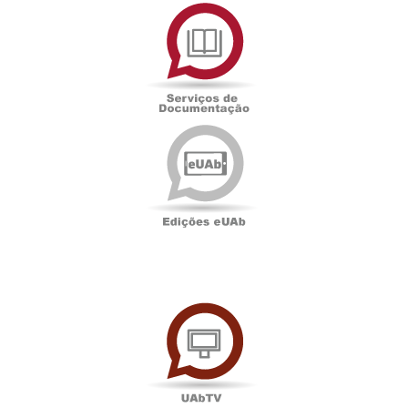
Serviços
de
Documentação
Edições
eUAb
UAbTV