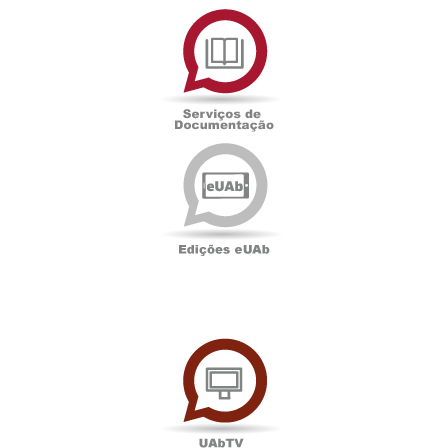
Serviços
de
Documentação
Edições
eUAb
UAbTV