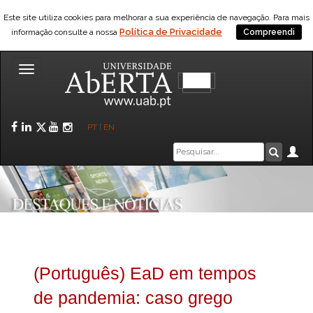
Este site utiliza cookies para melhorar a sua experiência de navegação. Para mais
Política de Privacidade
informação consulte a nossa
Compreendi
Toggle
navigation
Facebook
LinkedIn
Twitter
YouTube
Instagram
PT
|
EN
Caixa
Ár
Pesquis
de
pesquisa
(Português) EaD em tempos
de pandemia: caso grego