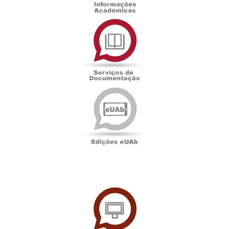
Serviços
de
Documentação
Edições
eUAb
UAbTV