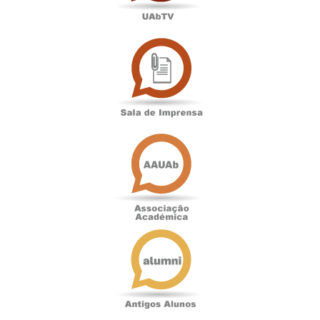
Sala
de
Imprensa
Associação
Académica
Antigos
Alunos