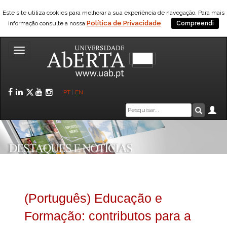
Este site utiliza cookies para melhorar a sua experiência de navegação. Para mais
Política de Privacidade
informação consulte a nossa
Compreendi
Toggle
navigation
Facebook
LinkedIn
Twitter
YouTube
Instagram
PT
|
EN
Caixa
Ár
Pesquis
de
pesquisa
(Português) Educação e
Formação: contributos para a