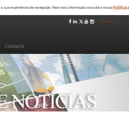
Política
ar a sua experiência de navegação. Para mais informação consulte a nossa
Facebook
LinkedIn
Twitter
YouTube
Instagra
PT
|
EN
n
Contacts