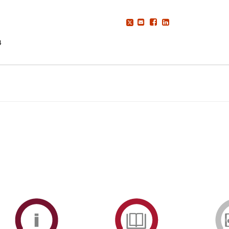
4
ormAberta
Informações
Serviços
Académicas
de
Documentaçã