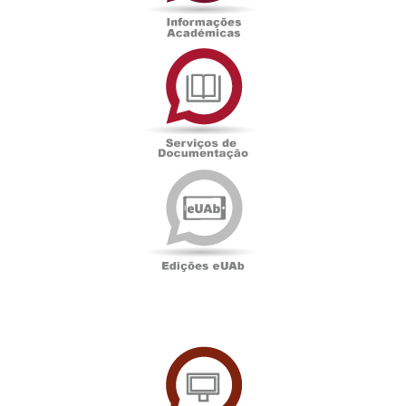
Serviços
de
Documentação
Edições
eUAb
UAbTV