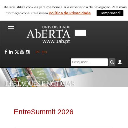
Este site utiliza cookies para melhorar a sua experiência de navegação. Para mais
Política de Privacidade
informação consulte a nossa
Compreendi
Toggle
navigation
Facebook
LinkedIn
Twitter
YouTube
Instagram
PT
|
EN
Caixa
Ár
Pesquis
de
pesquisa
EntreSummit 2026