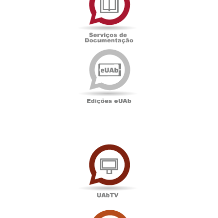
Documentação
Edições
eUAb
UAbTV
Sala