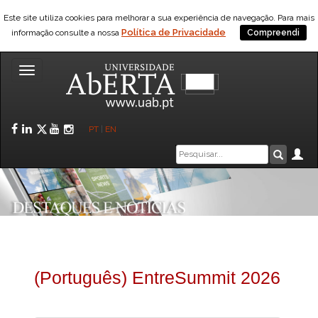
Este site utiliza cookies para melhorar a sua experiência de navegação. Para mais
Política de Privacidade
informação consulte a nossa
Compreendi
Toggle
navigation
Facebook
LinkedIn
Twitter
YouTube
Instagram
PT
|
EN
Caixa
Ár
Pesquis
de
pesquisa
(Português) EntreSummit 2026