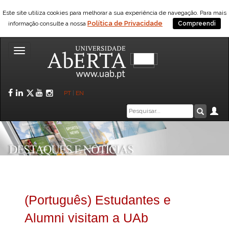
Este site utiliza cookies para melhorar a sua experiência de navegação. Para mais
Política de Privacidade
informação consulte a nossa
Compreendi
Toggle
navigation
Facebook
LinkedIn
Twitter
YouTube
Instagram
PT
|
EN
Caixa
Ár
Pesquis
de
pesquisa
(Português) Estudantes e
Alumni visitam a UAb