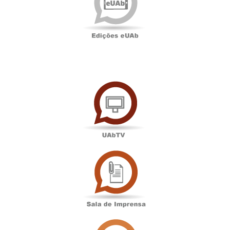
UAbTV
Sala
de
Imprensa
Associação