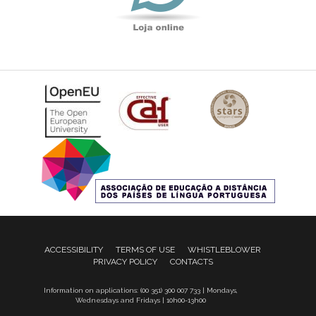
ACCESSIBILITY
TERMS OF USE
WHISTLEBLOWER
PRIVACY POLICY
CONTACTS
Information on applications: (00 351) 300 007 733 | Mondays,
Wednesdays and Fridays | 10h00-13h00