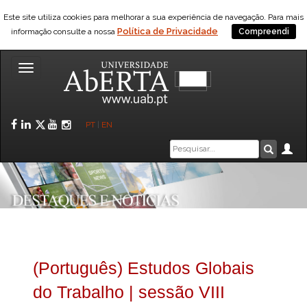
Este site utiliza cookies para melhorar a sua experiência de navegação. Para mais
Política de Privacidade
informação consulte a nossa
Compreendi
Toggle
navigation
Facebook
LinkedIn
Twitter
YouTube
Instagram
PT
|
EN
Caixa
Ár
Pesquis
de
pesquisa
(Português) Estudos Globais
do Trabalho | sessão VIII