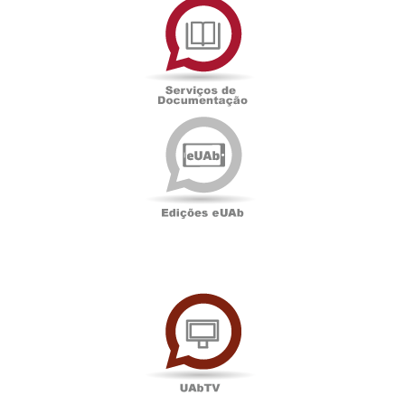
de
Documentação
Edições
eUAb
UAbTV