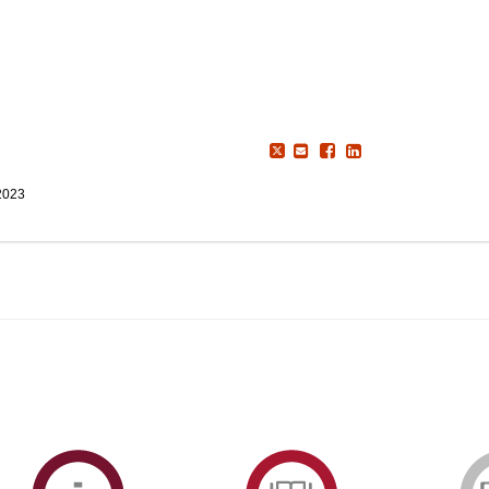
2023
ormAberta
Informações
Serviços
Académicas
de