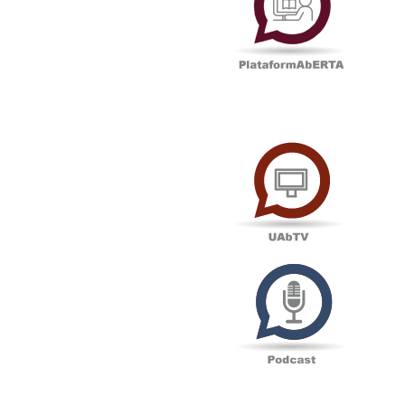
UAbTV
Podcas