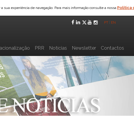
Política
ar a sua experiência de navegação. Para mais informação consulte a nossa
Facebook
LinkedIn
Twitter
YouTube
Instagra
PT
|
EN
nacionalização
PRR
Notícias
Newsletter
Contactos