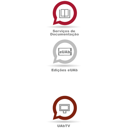
Serviços
de
Documentação
Edições
eUAb
UAbTV