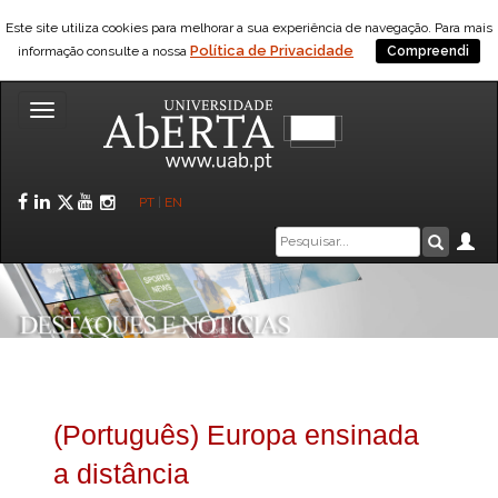
Este site utiliza cookies para melhorar a sua experiência de navegação. Para mais
Política de Privacidade
informação consulte a nossa
Compreendi
Toggle
navigation
Facebook
LinkedIn
Twitter
YouTube
Instagram
PT
|
EN
Caixa
Ár
Pesquis
de
pesquisa
(Português) Europa ensinada
a distância