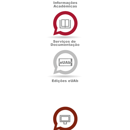
Serviços
de
Documentação
Edições
eUAb
UAbTV