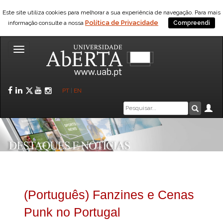
Este site utiliza cookies para melhorar a sua experiência de navegação. Para mais
Política de Privacidade
informação consulte a nossa
Compreendi
Toggle
navigation
Facebook
LinkedIn
Twitter
YouTube
Instagram
PT
|
EN
Caixa
Ár
Pesquis
de
pesquisa
(Português) Fanzines e Cenas
Punk no Portugal