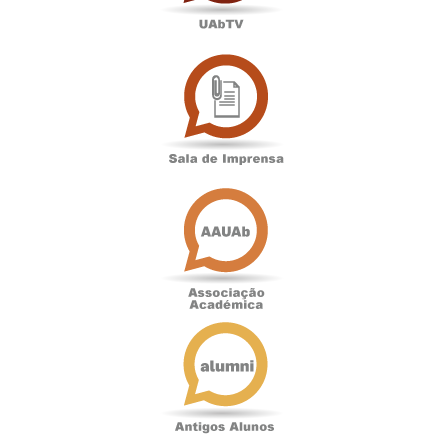
Sala
de
Imprensa
Associação
Académica
Antigos
Alunos