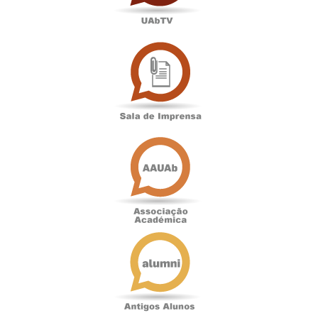
Sala
de
Imprensa
Associação
Académica
Antigos
Alunos