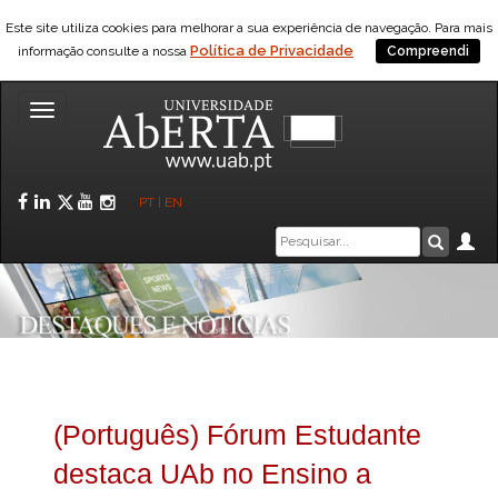
Este site utiliza cookies para melhorar a sua experiência de navegação. Para mais
Política de Privacidade
informação consulte a nossa
Compreendi
Toggle
navigation
Facebook
LinkedIn
Twitter
YouTube
Instagram
PT
|
EN
Caixa
Ár
Pesquis
de
pesquisa
(Português) Fórum Estudante
destaca UAb no Ensino a