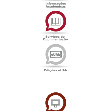
Serviços
de
Documentação
Edições
eUAb
UAbTV