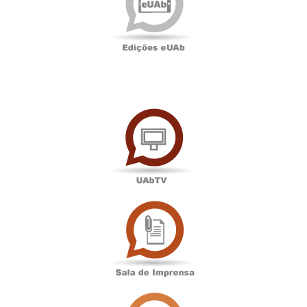
UAbTV
Sala
de
Imprensa
Associação