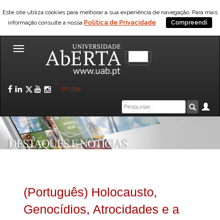
Este site utiliza cookies para melhorar a sua experiência de navegação. Para mais
Política de Privacidade
informação consulte a nossa
Compreendi
Toggle
navigation
Facebook
LinkedIn
Twitter
YouTube
Instagram
PT
|
EN
Caixa
Ár
Pesquis
de
pesquisa
(Português) Holocausto,
Genocídios, Atrocidades e a