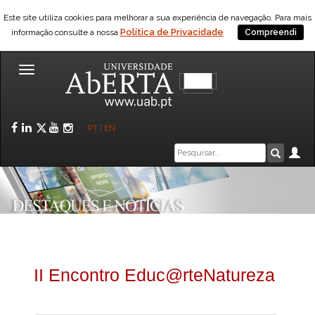
Este site utiliza cookies para melhorar a sua experiência de navegação. Para mais
Política de Privacidade
informação consulte a nossa
Compreendi
Toggle
navigation
Facebook
LinkedIn
Twitter
YouTube
Instagram
PT
|
EN
Caixa
Ár
Pesquis
de
pesquisa
II Encontro Educ@rteNatureza