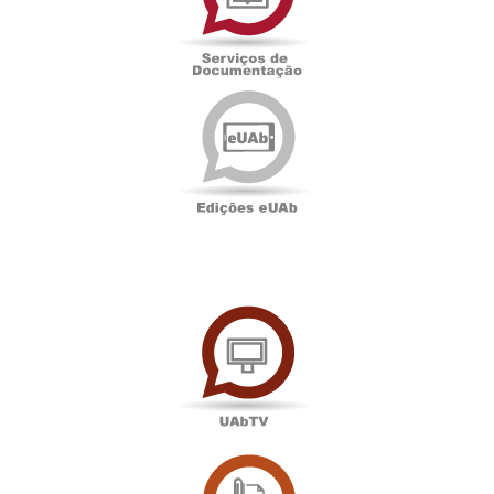
Edições
eUAb
UAbTV
Sala
de