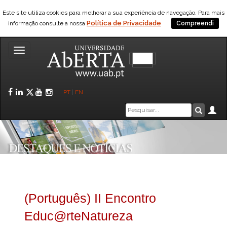
Este site utiliza cookies para melhorar a sua experiência de navegação. Para mais
Política de Privacidade
informação consulte a nossa
Compreendi
Toggle
navigation
Facebook
LinkedIn
Twitter
YouTube
Instagram
PT
|
EN
Caixa
Ár
Pesquis
de
pesquisa
(Português) II Encontro
Educ@rteNatureza