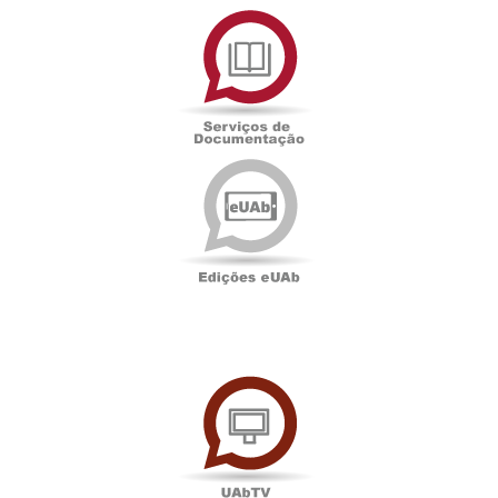
Serviços
de
Documentação
Edições
eUAb
UAbTV