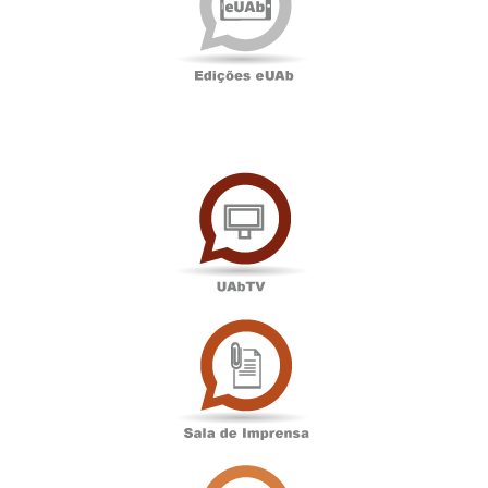
UAbTV
Sala
de
Imprensa
Associação