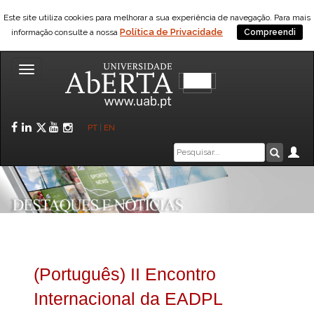
Este site utiliza cookies para melhorar a sua experiência de navegação. Para mais
Política de Privacidade
informação consulte a nossa
Compreendi
Toggle
navigation
Facebook
LinkedIn
Twitter
YouTube
Instagram
PT
|
EN
Caixa
Ár
Pesquis
de
pesquisa
(Português) II Encontro
Internacional da EADPL