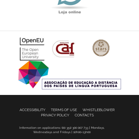
ACCESSIBILITY
TERMS OF USE
WHISTLEBLOWER
PRIVACY POLICY
CONTACTS
Information on applications: (00 351) 300 007 733 | Mondays,
Wednesdays and Fridays | 10h00-13h00