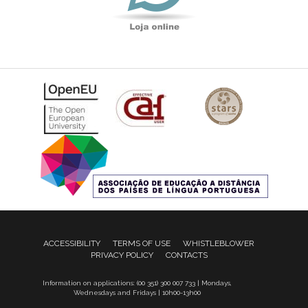
ACCESSIBILITY
TERMS OF USE
WHISTLEBLOWER
PRIVACY POLICY
CONTACTS
Information on applications: (00 351) 300 007 733 | Mondays,
Wednesdays and Fridays | 10h00-13h00