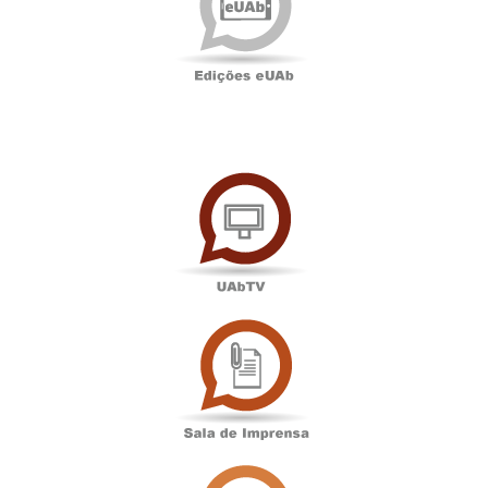
UAbTV
Sala
de
Imprensa
Associação