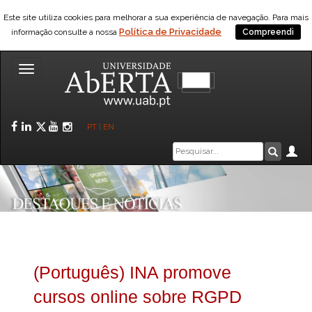
Este site utiliza cookies para melhorar a sua experiência de navegação. Para mais
Política de Privacidade
informação consulte a nossa
Compreendi
Toggle
navigation
Facebook
LinkedIn
Twitter
YouTube
Instagram
PT
|
EN
Caixa
Ár
Pesquis
de
pesquisa
(Português) INA promove
cursos online sobre RGPD