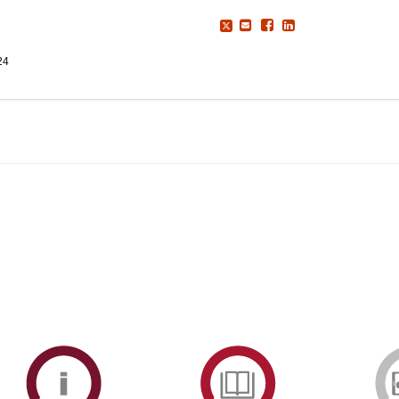
24
ormAberta
Informações
Serviços
Académicas
de
Documentaçã