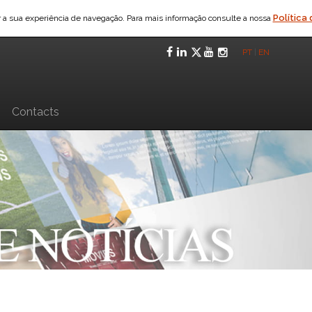
Política
ar a sua experiência de navegação. Para mais informação consulte a nossa
Facebook
LinkedIn
Twitter
YouTube
Instagra
PT
|
EN
n
Contacts