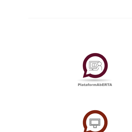
Plataf
UAbTV