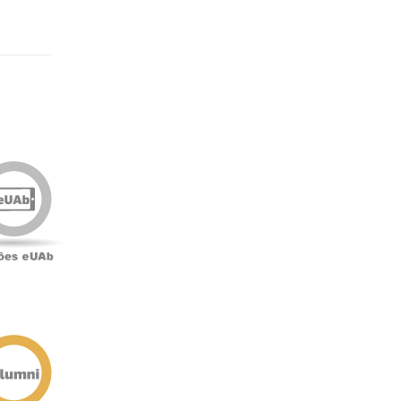
Edições
eUAb
o
Antigos
Alunos