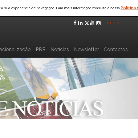
Política
ar a sua experiência de navegação. Para mais informação consulte a nossa
Facebook
LinkedIn
Twitter
YouTube
Instagra
PT
|
EN
nacionalização
PRR
Notícias
Newsletter
Contactos