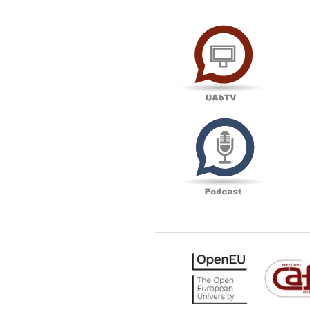
UAbTV
Podcas