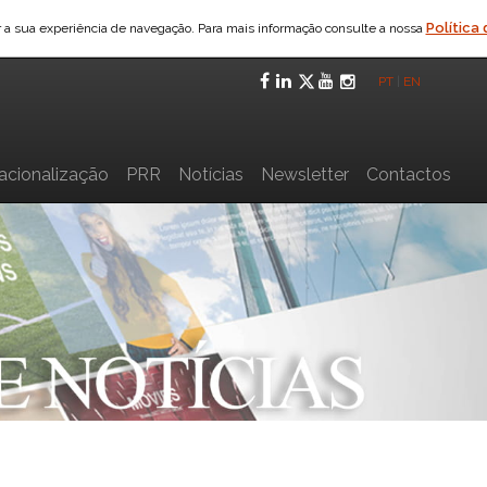
Política
ar a sua experiência de navegação. Para mais informação consulte a nossa
Facebook
LinkedIn
Twitter
YouTube
Instagra
PT
|
EN
nacionalização
PRR
Notícias
Newsletter
Contactos