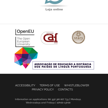
ACCESSIBILITY
TERMS OF USE
WHISTLEBLOWER
PRIVACY POLICY
CONTACTS
Information on applications: (00 351) 300 007 733 | Mondays,
Wednesdays and Fridays | 10h00-13h00