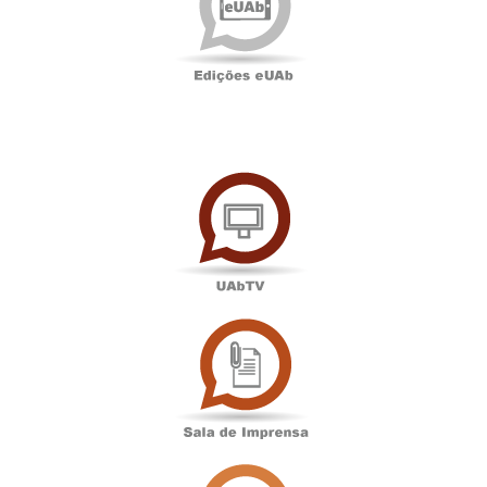
UAbTV
Sala
de
Imprensa
Associação