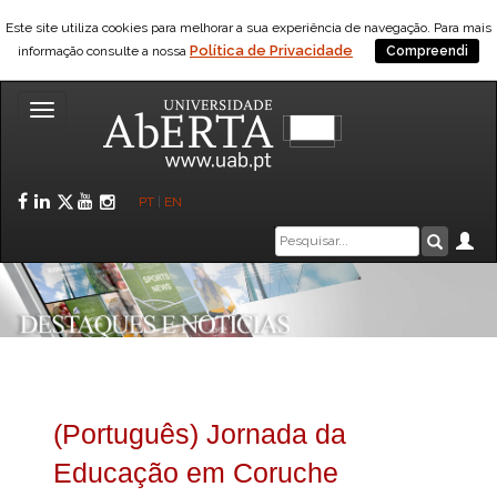
Este site utiliza cookies para melhorar a sua experiência de navegação. Para mais
Política de Privacidade
informação consulte a nossa
Compreendi
Toggle
navigation
Facebook
LinkedIn
Twitter
YouTube
Instagram
PT
|
EN
Caixa
Ár
Pesquis
de
pesquisa
(Português) Jornada da
Educação em Coruche