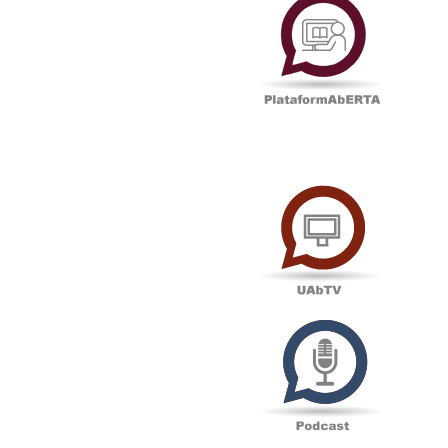
UAbTV
Podcas