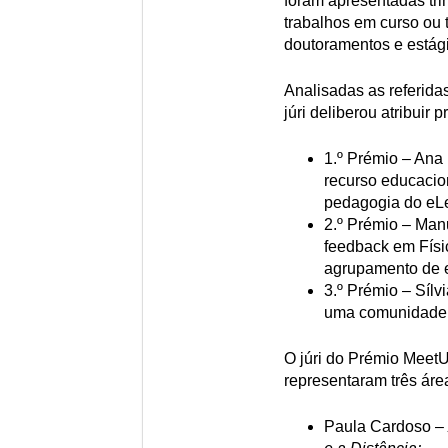
foram apresentadas tri
trabalhos em curso ou
doutoramentos e estági
Analisadas as referida
júri deliberou atribuir
1.º Prémio – Ana
recurso educacio
pedagogia do eLe
2.º Prémio – Manu
feedback em Físi
agrupamento de e
3.º Prémio – Sílv
uma comunidade de
O júri do Prémio MeetU
representaram três área
Paula Cardoso –