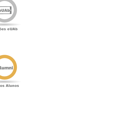
eUAb
o
Antigos
Alunos