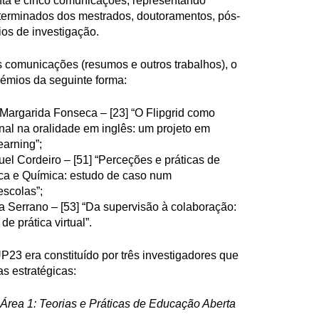
nta e cinco comunicações, representando
 terminados dos mestrados, doutoramentos, pós-
os de investigação.
s comunicações (resumos e outros trabalhos), o
 prémios da seguinte forma:
 Margarida Fonseca – [23] “O Flipgrid como
nal na oralidade em inglês: um projeto em
arning”;
el Cordeiro – [51] “Perceções e práticas de
ca e Química: estudo de caso num
scolas”;
ia Serrano – [53] “Da supervisão à colaboração:
 prática virtual”.
P23 era constituído por três investigadores que
s estratégicas:
Área 1: Teorias e Práticas de Educação Aberta