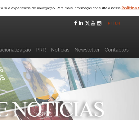
Política
ar a sua experiência de navegação. Para mais informação consulte a nossa
Facebook
LinkedIn
Twitter
YouTube
Instagra
PT
|
EN
nacionalização
PRR
Notícias
Newsletter
Contactos