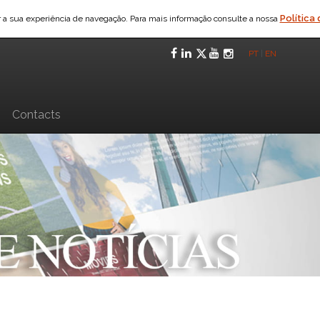
Política
ar a sua experiência de navegação. Para mais informação consulte a nossa
Facebook
LinkedIn
Twitter
YouTube
Instagra
PT
|
EN
n
Contacts