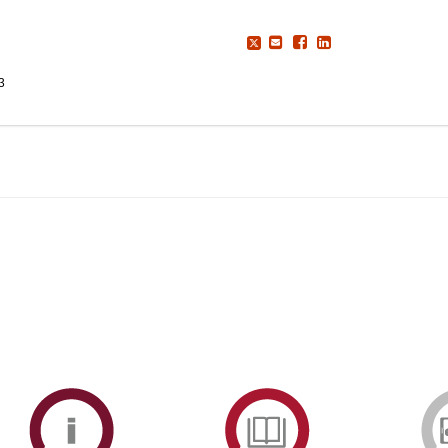
3
ormAberta
Informações
Serviços
Académicas
de
Documentaçã