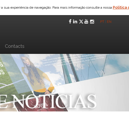
Política
ar a sua experiência de navegação. Para mais informação consulte a nossa
Facebook
LinkedIn
Twitter
YouTube
Instagra
PT
|
EN
n
Contacts