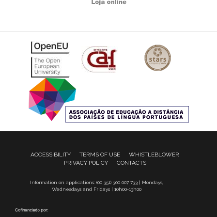
ACCESSIBILITY
TERMS OF USE
WHISTLEBLOWER
PRIVACY POLICY
CONTACTS
Information on applications: (00 351) 300 007 733 | Mondays,
Wednesdays and Fridays | 10h00-13h00