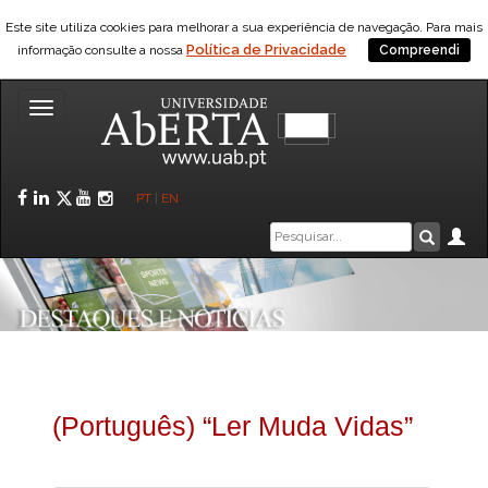
Este site utiliza cookies para melhorar a sua experiência de navegação. Para mais
Política de Privacidade
informação consulte a nossa
Compreendi
Toggle
navigation
Facebook
LinkedIn
Twitter
YouTube
Instagram
PT
|
EN
Caixa
Ár
Pesquis
de
pesquisa
(Português) “Ler Muda Vidas”