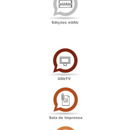
UAbTV
Sala
de
Imprensa
Associação