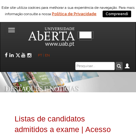
Este site utiliza cookies para melhorar a sua experiência de navegação. Para mais
Política de Privacidade
informação consulte a nossa
Compreendi
Toggle
navigation
Facebook
LinkedIn
Twitter
YouTube
Instagram
PT
|
EN
Caixa
Ár
Pesquis
de
pesquisa
Listas de candidatos
admitidos a exame | Acesso