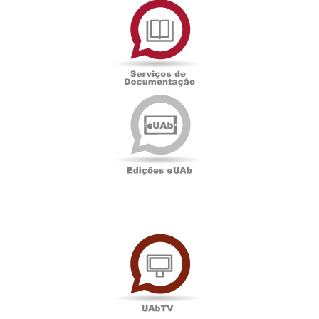
de
Documentação
Edições
eUAb
UAbTV