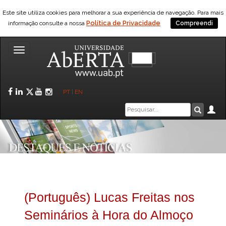
Este site utiliza cookies para melhorar a sua experiência de navegação. Para mais
Política de Privacidade
informação consulte a nossa
Compreendi
Toggle
navigation
Facebook
LinkedIn
Twitter
YouTube
Instagram
PT
|
EN
Caixa
Ár
Pesquis
de
pesquisa
(Português) Lucas Freitas nos
Seminários à Hora do Almoço