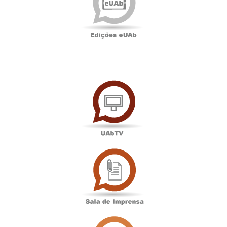
UAbTV
Sala
de
Imprensa
Associação