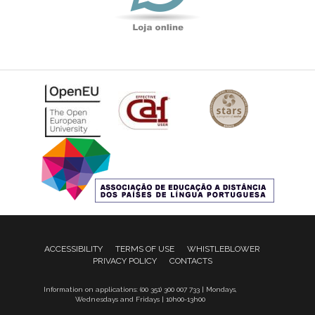
ACCESSIBILITY
TERMS OF USE
WHISTLEBLOWER
PRIVACY POLICY
CONTACTS
Information on applications: (00 351) 300 007 733 | Mondays,
Wednesdays and Fridays | 10h00-13h00