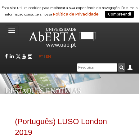
Este site utiliza cookies para melhorar a sua experiência de navegação. Para mais
Política de Privacidade
informação consulte a nossa
Compreendi
Toggle
navigation
Facebook
LinkedIn
Twitter
YouTube
Instagram
PT
|
EN
Caixa
Ár
Pesquis
de
pesquisa
(Português) LUSO London
2019