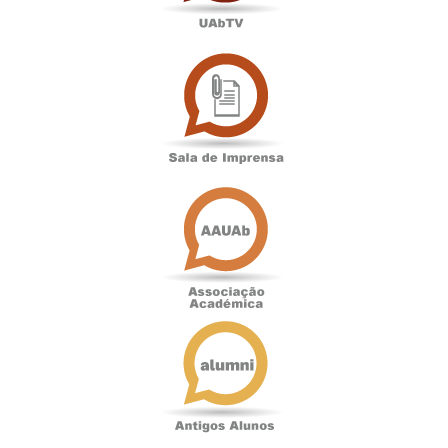
Sala
de
Imprensa
Associação
Académica
Antigos
Alunos