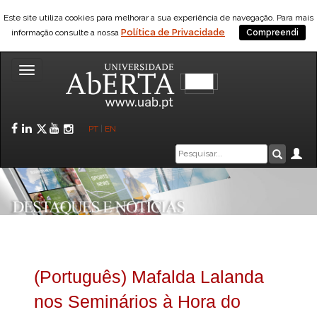
Este site utiliza cookies para melhorar a sua experiência de navegação. Para mais
Política de Privacidade
informação consulte a nossa
Compreendi
Toggle
navigation
Facebook
LinkedIn
Twitter
YouTube
Instagram
PT
|
EN
Caixa
Ár
Pesquis
de
pesquisa
(Português) Mafalda Lalanda
nos Seminários à Hora do