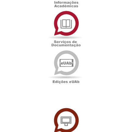
Serviços
de
Documentação
Edições
eUAb
UAbTV