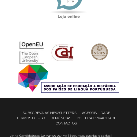
SUBSCREVA AS NEWSLETTERS
ACESSIBILIDADE
TERMOS DE USO
DENÚNCIAS
POLÍTICA PRIVACIDADE
CONTACTOS
Linha Candidaturas: (00 351) 300 007 733 | Segundas, quartas e sextas |