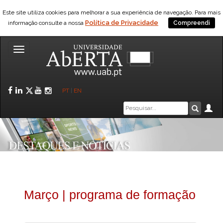
Este site utiliza cookies para melhorar a sua experiência de navegação. Para mais
Política de Privacidade
informação consulte a nossa
Compreendi
Toggle
navigation
Facebook
LinkedIn
Twitter
YouTube
Instagram
PT
|
EN
Caixa
Ár
Pesquis
de
pesquisa
Março | programa de formação