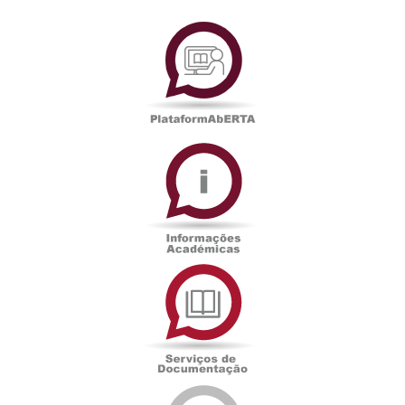
PlataformAberta
Informações
Académicas
Serviços
de
Documentação
Edições
eUAb