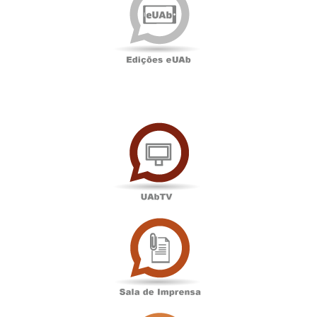
UAbTV
Sala
de
Imprensa
Associação