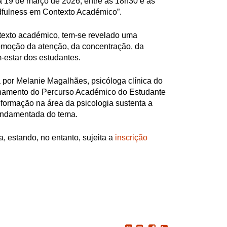
ia 19 de março de 2026, entre as 18h30 e as
dfulness em Contexto Académico”.
texto académico, tem-se revelado uma
romoção da atenção, da concentração, da
-estar dos estudantes.
 por Melanie Magalhães, psicóloga clínica do
amento do Percurso Académico do Estudante
formação na área da psicologia sustenta a
undamentada do tema.
ta, estando, no entanto, sujeita a
inscrição