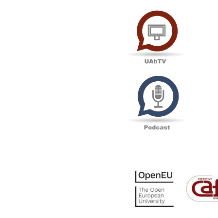
UAbTV
Podcas