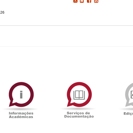
026
ormAberta
Informações
Serviços
Académicas
de
Documentaçã