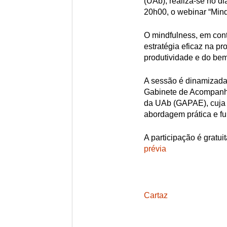
(UAb), realiza-se no d
20h00, o webinar “Min
O mindfulness, em con
estratégia eficaz na p
produtividade e do bem
A sessão é dinamizada
Gabinete de Acompanh
da UAb (GAPAE), cuja 
abordagem prática e f
A participação é gratui
prévia
Cartaz