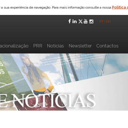
Política
ar a sua experiência de navegação. Para mais informação consulte a nossa
Facebook
LinkedIn
Twitter
YouTube
Instagra
PT
|
EN
nacionalização
PRR
Notícias
Newsletter
Contactos