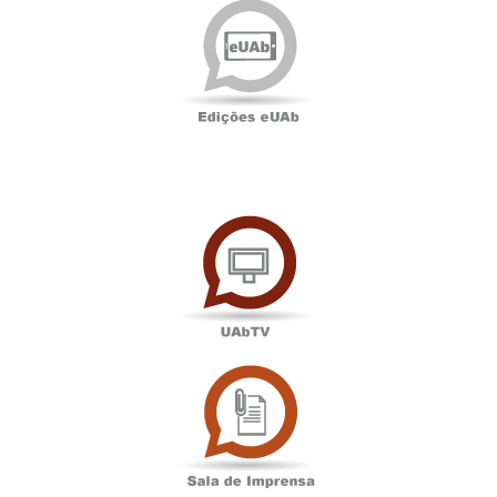
eUAb
UAbTV
Sala
de
Imprensa