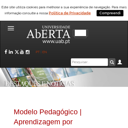
Este site utiliza cookies para melhorar a sua experiência de navegação. Para mais
Política de Privacidade
informação consulte a nossa
Compreendi
Toggle
navigation
Facebook
LinkedIn
Twitter
YouTube
Instagram
PT
|
EN
Caixa
Ár
Pesquis
de
pesquisa
Modelo Pedagógico |
Aprendizagem por