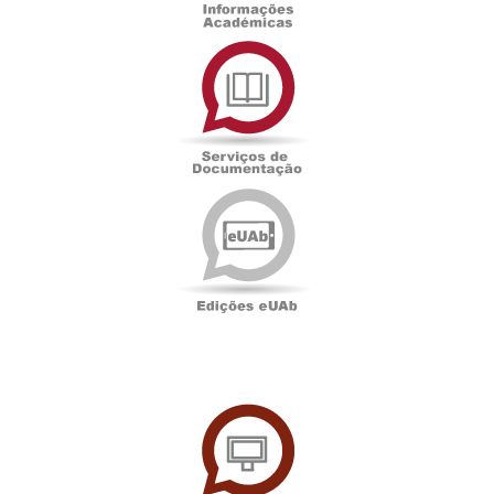
Serviços
de
Documentação
Edições
eUAb
UAbTV