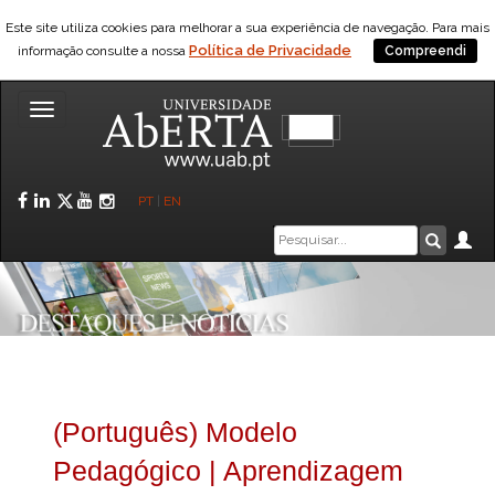
Este site utiliza cookies para melhorar a sua experiência de navegação. Para mais
Política de Privacidade
informação consulte a nossa
Compreendi
Toggle
navigation
Facebook
LinkedIn
Twitter
YouTube
Instagram
PT
|
EN
Caixa
Ár
Pesquis
de
pesquisa
(Português) Modelo
Pedagógico | Aprendizagem