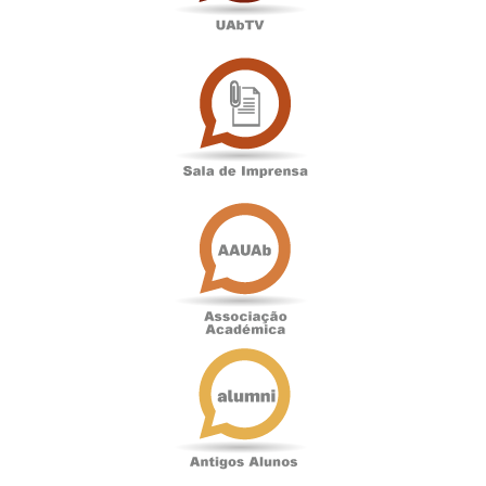
Sala
de
Imprensa
Associação
Académica
Antigos
Alunos