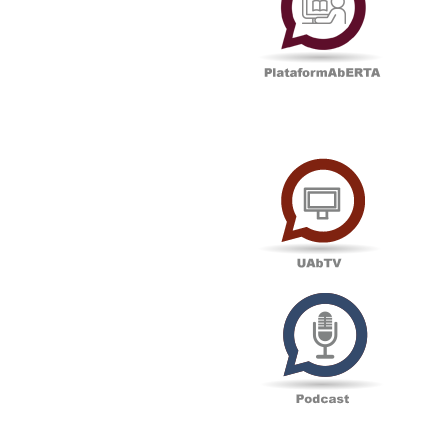
UAbTV
Podcas