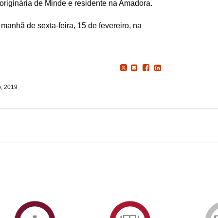
 originária de Minde e residente na Amadora.
manhã de sexta-feira, 15 de fevereiro, na
o, 2019
ormAberta
Informações
Serviços
Académicas
de