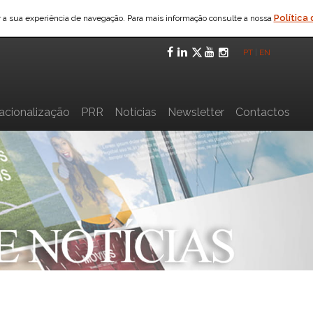
Política
ar a sua experiência de navegação. Para mais informação consulte a nossa
Facebook
LinkedIn
Twitter
YouTube
Instagra
PT
|
EN
nacionalização
PRR
Notícias
Newsletter
Contactos