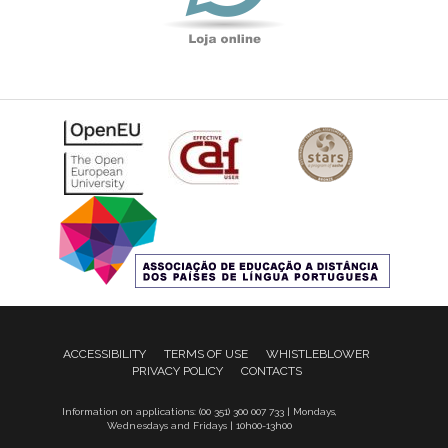
ACCESSIBILITY
TERMS OF USE
WHISTLEBLOWER
PRIVACY POLICY
CONTACTS
Information on applications: (00 351) 300 007 733 | Mondays,
Wednesdays and Fridays | 10h00-13h00