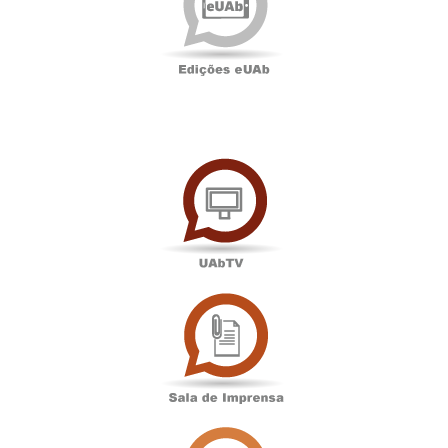
UAbTV
Sala
de
Imprensa
Associação