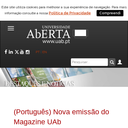
Este site utiliza cookies para melhorar a sua experiência de navegação. Para mais
Política de Privacidade
informação consulte a nossa
Compreendi
Toggle
navigation
Facebook
LinkedIn
Twitter
YouTube
Instagram
PT
|
EN
Caixa
Ár
Pesquis
de
pesquisa
(Português) Nova emissão do
Magazine UAb