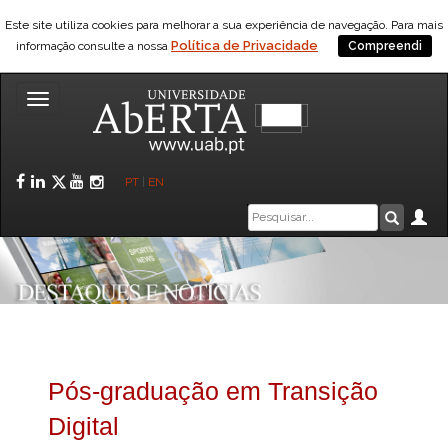
Este site utiliza cookies para melhorar a sua experiência de navegação. Para mais
Política de Privacidade
informação consulte a nossa
Compreendi
Toggle
navigation
Facebook
LinkedIn
Twitter
YouTube
Instagram
PT
|
EN
Caixa
Ár
Pesquis
de
pesquisa
Pós-graduação em Transição
Digital