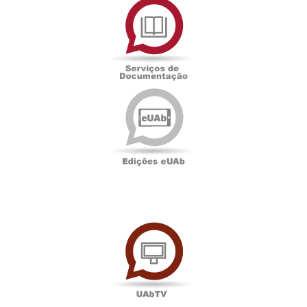
de
Documentação
Edições
eUAb
UAbTV