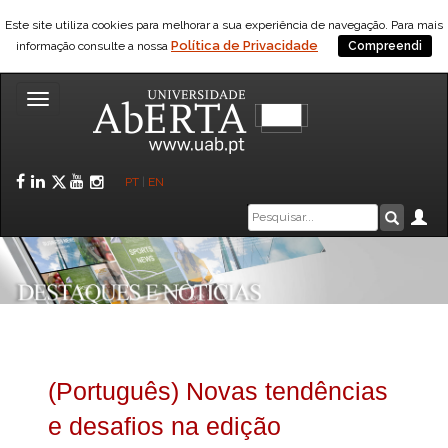
Este site utiliza cookies para melhorar a sua experiência de navegação. Para mais
Política de Privacidade
informação consulte a nossa
Compreendi
Toggle
navigation
Facebook
LinkedIn
Twitter
YouTube
Instagram
PT
|
EN
Caixa
Ár
Pesquis
de
pesquisa
(Português) Novas tendências
e desafios na edição