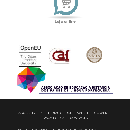
ACCESSIBILITY
TERMS OF USE
WHISTLEBLOWER
PRIVACY POLICY
CONTACTS
Information on applications: (00 351) 300 007 733 | Mondays,