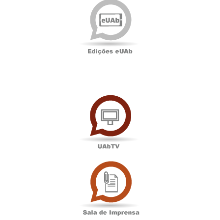
eUAb
UAbTV
Sala
de
Imprensa