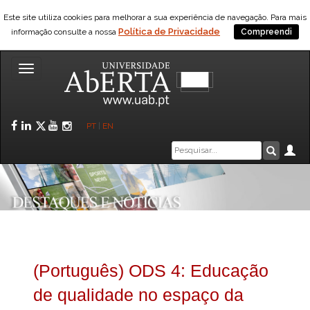
Este site utiliza cookies para melhorar a sua experiência de navegação. Para mais
Política de Privacidade
informação consulte a nossa
Compreendi
Toggle
navigation
Facebook
LinkedIn
Twitter
YouTube
Instagram
PT
|
EN
Caixa
Ár
Pesquis
de
pesquisa
(Português) ODS 4: Educação
de qualidade no espaço da