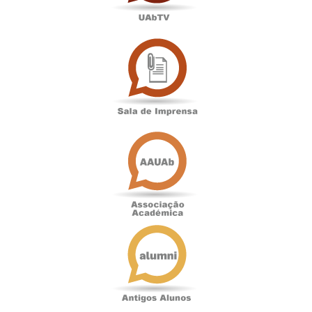
Sala
de
Imprensa
Associação
Académica
Antigos
Alunos