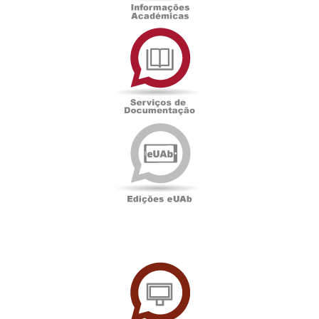
Serviços
de
Documentação
Edições
eUAb
UAbTV