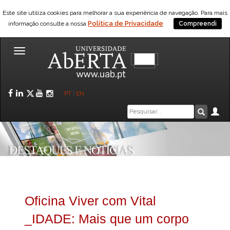
Este site utiliza cookies para melhorar a sua experiência de navegação. Para mais
Política de Privacidade
informação consulte a nossa
Compreendi
Toggle
navigation
Facebook
LinkedIn
Twitter
YouTube
Instagram
PT
|
EN
Caixa
Ár
Pesquis
de
pesquisa
Oficina Viver com Vital
_IDADE: Mais que um corpo