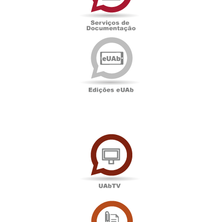
Edições
eUAb
UAbTV
Sala
de